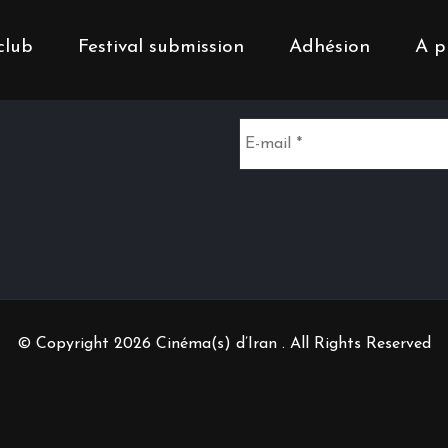
club
Festival submission
Adhésion
A p
Inscrivez-vous à notr
© Copyright 2026 Cinéma(s) d’Iran . All Rights Reserved