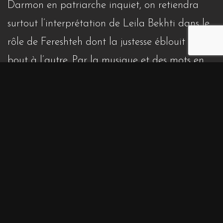
Darmon en patriarche inquiet, on retiendra
surtout l’interprétation de Leila Bekhti dans le
rôle de Fereshteh dont la justesse éblouit d’un
bout à l’autre. Par la musique et des mots en
persan entendus par intermittences,
Nous trois
ou rien
parvient à faire passer avec bonheur
un humour et une mélancolie iranienne.
Cinéma(s) d’Iran est heureux de s’associer
à la sortie de
Nous trois ou rien
en offrant
20 places aux premiers membres de
l’association qui nous écriront à